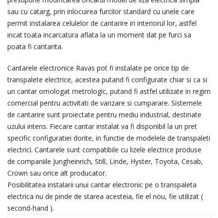
sau cu catarg, prin inlocuirea furcilor standard cu unele care
permit instalarea celulelor de cantarire in interiorul lor, astfel
incat toata incarcatura aflata la un moment dat pe furci sa
poata fi cantarita.
Cantarele electronice Ravas pot fi instalate pe orice tip de
transpalete electrice, acestea putand fi configurate chiar si ca si
un cantar omologat metrologic, putand fi astfel utilizate in regim
comercial pentru activitati de vanzare si cumparare. Sistemele
de cantarire sunt proiectate pentru mediu industrial, destinate
uzului intens. Fiecare cantar instalat va fi disponibil la un pret
specific configuratiei dorite, in functie de modelele de transpaleti
electrici. Cantarele sunt compatibile cu lizele electrice produse
de companiile Jungheinrich, Still, Linde, Hyster, Toyota, Cesab,
Crown sau orice alt producator.
Posibilitatea instalarii unui cantar electronic pe o transpaleta
electrica nu de pinde de starea acesteia, fie el nou, fie utilizat (
second-hand ).