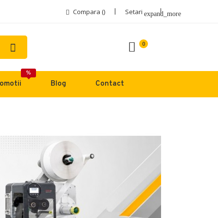
Compara (
)
Setari
expand_more
0
%
omotii
Blog
Contact