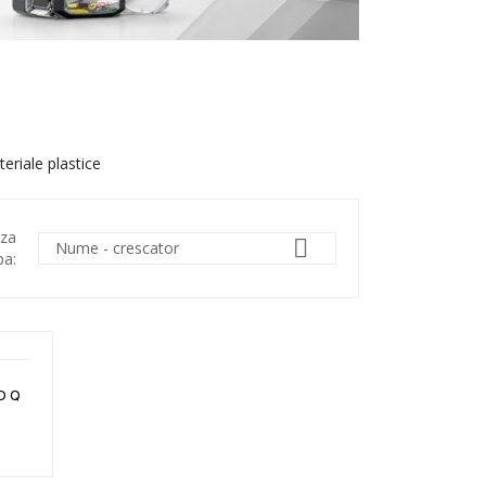
eriale plastice
aza

Nume - crescator
pa:
D Q