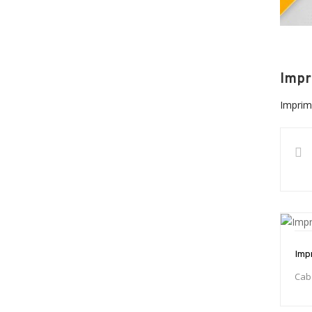
Impr
Imprima
Imp
Cab