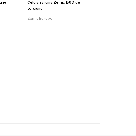
iune
Celula sarcina Zemic B8D de
torsiune
Zemic Europe