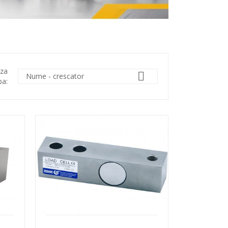
aza

Nume - crescator
pa: