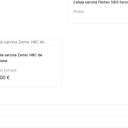
Celula sarcina Flintec SB5 tors
Flintec
ula sarcina Zemic H8C de
siune
ic Europe
00 €