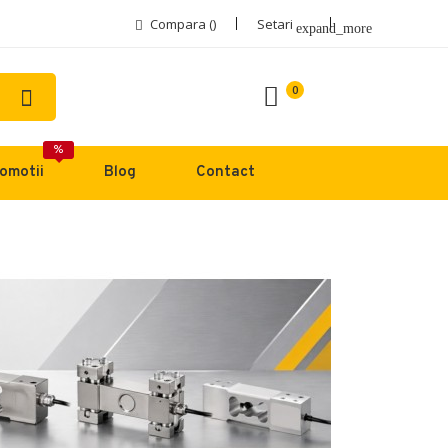
Compara (
)
Setari
expand_more
0
%
omotii
Blog
Contact