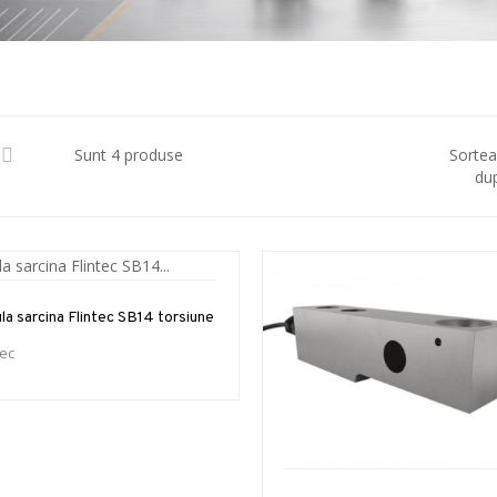
Sunt 4 produse
Sorte
du
la sarcina Flintec SB14 torsiune
tec