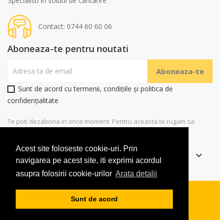
Specialisti in solutii de cantarire
Contact: 0744 60 60 06
Aboneaza-te pentru noutati
Sunt de acord cu termenii, condițiile și politica de
confidențialitate
Te poti dezabona in orice moment. Pentru aceasta te rugam sa
folosesti datele noastre de contact
Acest site foloseste cookie-uri. Prin
Informatii
keyboard_arrow_down
navigarea pe acest site, iti exprimi acordul
asupra folosirii cookie-urilor
Arata detalii
Copyright
2019 RaDeFi Solutions SRL. Toate drepturile
Sunt de acord
rezervate.