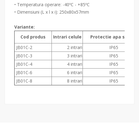
• Temperatura operare: -40ºC - +85ºC
• Dimensiuni (L x l x i): 250x80x57mm
Variante:
Cod produs
Intrari celule
Protectie apa si praf
JB01C-2
2 intrari
IP65
JB01C-3
3 intrari
IP65
JB01C-4
4 intrari
IP65
JB01C-6
6 intrari
IP65
JB01C-8
8 intrari
IP65