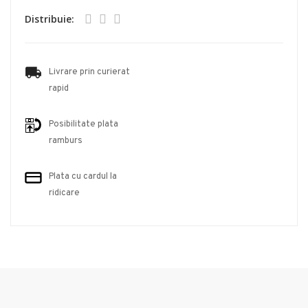
Distribuie:
Livrare prin curierat
rapid
Posibilitate plata
ramburs
Plata cu cardul la
ridicare