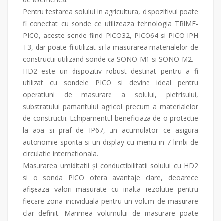
Pentru testarea solului in agricultura, dispozitivul poate
fi conectat cu sonde ce utilizeaza tehnologia TRIME-
PICO, aceste sonde fiind PICO32, PICO64 si PICO IPH
T3, dar poate fi utilizat si la masurarea materialelor de
constructii utilizand sonde ca SONO-M1 si SONO-M2.
HD2 este un dispozitiv robust destinat pentru a fi
utilizat cu sondele PICO si devine ideal pentru
operatiuni de masurare a solului, pietrisului,
substratului pamantului agricol precum a materialelor
de constructii. Echipamentul beneficiaza de o protectie
la apa si praf de IP67, un acumulator ce asigura
autonomie sporita si un display cu meniu in 7 limbi de
circulatie internationala.
Masurarea umiditatii și conductibilitatii solului cu HD2
si o sonda PICO ofera avantaje clare, deoarece
afișeaza valori masurate cu inalta rezolutie pentru
fiecare zona individuala pentru un volum de masurare
clar definit. Marimea volumului de masurare poate