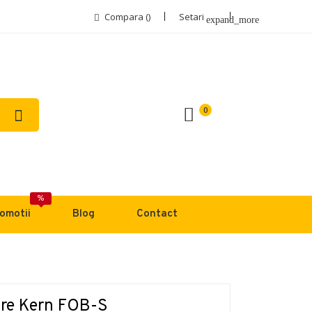
Compara (
)
Setari
expand_more
0
%
omotii
Blog
Contact
care Kern FOB-S