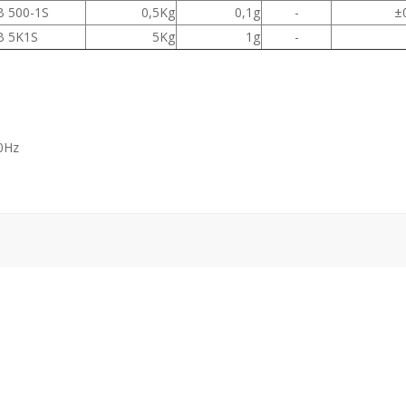
 500-1S
0,5Kg
0,1g
-
±
B 5K1S
5Kg
1g
-
50Hz