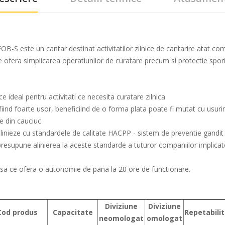
B-S este un cantar destinat activitatilor zilnice de cantarire atat comer
 ofera simplicarea operatiunilor de curatare precum si protectie spori
ce ideal pentru activitati ce necesita curatare zilnica
 fiind foarte usor, beneficiind de o forma plata poate fi mutat cu usurin
le din cauciuc
e alinieze cu standardele de calitate HACPP - sistem de preventie gandi
esupune alinierea la aceste standarde a tuturor companiilor implicate 
clusa ce ofera o autonomie de pana la 20 ore de functionare.
Diviziune
Diviziune
Cod produs
Capacitate
Repetabili
neomologat
omologat