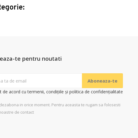
tegorie:
eaza-te pentru noutati
t de acord cu termenii, condițiile și politica de confidențialitate
 dezabona in orice moment. Pentru aceasta te rugam sa folosesti
noastre de contact