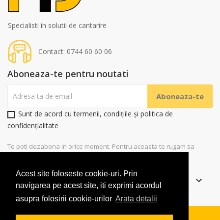
Specialisti in solutii de cantarire
Contact: 0744 60 60 06
Aboneaza-te pentru noutati
Sunt de acord cu termenii, condițiile și politica de
confidențialitate
Te poti dezabona in orice moment. Pentru aceasta te rugam sa
folosesti datele noastre de contact
Acest site foloseste cookie-uri. Prin
Informatii
keyboard_arrow_down
navigarea pe acest site, iti exprimi acordul
asupra folosirii cookie-urilor
Arata detalii