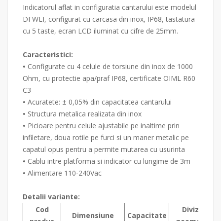
Indicatorul aflat in configuratia cantarului este modelul
DFWLI, configurat cu carcasa din inox, IP68, tastatura
cu 5 taste, ecran LCD iluminat cu cifre de 25mm.
Caracteristici:
Configurate cu 4 celule de torsiune din inox de 1000
•
Ohm, cu protectie apa/praf IP68, certificate OIML R60
C3
Acuratete: ± 0,05% din capacitatea cantarului
•
Structura metalica realizata din inox
•
Picioare pentru celule ajustabile pe inaltime prin
•
infiletare, doua rotile pe furci si un maner metalic pe
capatul opus pentru a permite mutarea cu usurinta
Cablu intre platforma si indicator cu lungime de 3m
•
Alimentare 110-240Vac
•
Detalii variante:
Cod
Diviziune
Dimensiune
Capacitate