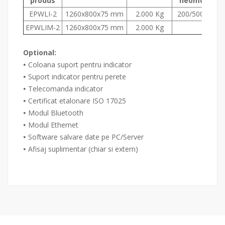
produs
neomologat
EPWLI-2
1260x800x75 mm
2.000 Kg
200/500/1.000
EPWLIM-2
1260x800x75 mm
2.000 Kg
Optional:
Coloana suport pentru indicator
•
Suport indicator pentru perete
•
Telecomanda indicator
•
Certificat etalonare ISO 17025
•
Modul Bluetooth
•
Modul Ethernet
•
Software salvare date pe PC/Server
•
Afisaj suplimentar (chiar si extern)
•