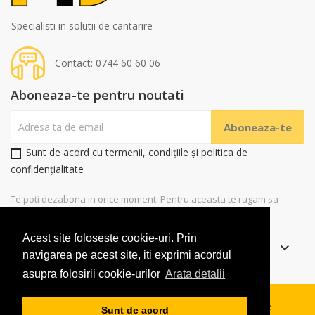
Specialisti in solutii de cantarire
Contact: 0744 60 60 06
Aboneaza-te pentru noutati
Sunt de acord cu termenii, condițiile și politica de
confidențialitate
Te poti dezabona in orice moment. Pentru aceasta te rugam sa
folosesti datele noastre de contact
Acest site foloseste cookie-uri. Prin
Informatii
keyboard_arrow_down
navigarea pe acest site, iti exprimi acordul
asupra folosirii cookie-urilor
Arata detalii
Copyright
2019 RaDeFi Solutions SRL. Toate drepturile
Sunt de acord