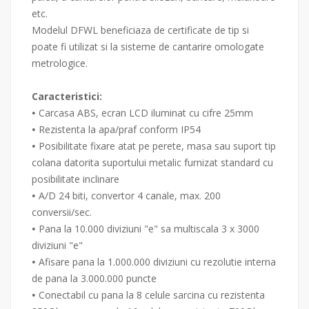
etc.
Modelul DFWL beneficiaza de certificate de tip si
poate fi utilizat si la sisteme de cantarire omologate
metrologice.
Caracteristici:
Carcasa ABS, ecran LCD iluminat cu cifre 25mm
•
Rezistenta la apa/praf conform IP54
•
Posibilitate fixare atat pe perete, masa sau suport tip
•
colana datorita suportului metalic furnizat standard cu
posibilitate inclinare
A/D 24 biti, convertor 4 canale, max. 200
•
conversii/sec.
Pana la 10.000 diviziuni "e" sa multiscala 3 x 3000
•
diviziuni "e"
Afisare pana la 1.000.000 diviziuni cu rezolutie interna
•
de pana la 3.000.000 puncte
Conectabil cu pana la 8 celule sarcina cu rezistenta
•