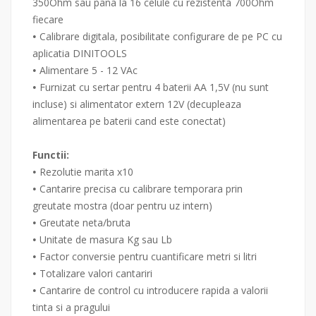
350Ohm sau pana la 16 celule cu rezistenta 700Ohm
fiecare
Calibrare digitala, posibilitate configurare de pe PC cu
•
aplicatia DINITOOLS
Alimentare 5 - 12 VAc
•
Furnizat cu sertar pentru 4 baterii AA 1,5V (nu sunt
•
incluse) si alimentator extern 12V (decupleaza
alimentarea pe baterii cand este conectat)
Functii:
Rezolutie marita x10
•
Cantarire precisa cu calibrare temporara prin
•
greutate mostra (doar pentru uz intern)
Greutate neta/bruta
•
Unitate de masura Kg sau Lb
•
Factor conversie pentru cuantificare metri si litri
•
Totalizare valori cantariri
•
Cantarire de control cu introducere rapida a valorii
•
tinta si a pragului