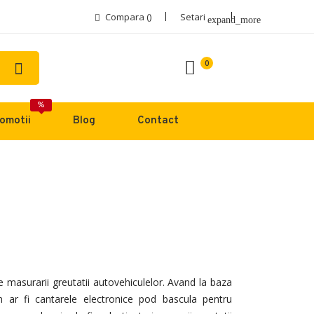
Compara (
)
Setari
expand_more
0
%
omotii
Blog
Contact
masurarii greutatii autovehiculelor. Avand la baza
um ar fi cantarele electronice pod bascula pentru