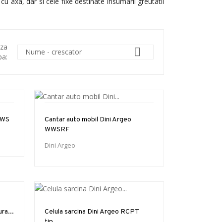
 axa, dar si cele fixe destinate insumarii greutatii
aza

Nume - crescator
pa:
WWS
Cantar auto mobil Dini Argeo
WWSRF
Dini Argeo
ra...
Celula sarcina Dini Argeo RCPT
tip...