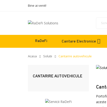
Bine ai venit!
RaDeFi
Cantare Electronice
Acasa
Solutii
Cantarire autovehicule
CANTARIRE AUTOVEHICULE
Cant
Portof
aceste