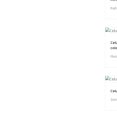
RaD
Celu
col
Flin
Cel
Zem