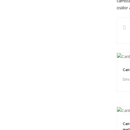
camioan
osiilor
Can
Dini
Cant
met