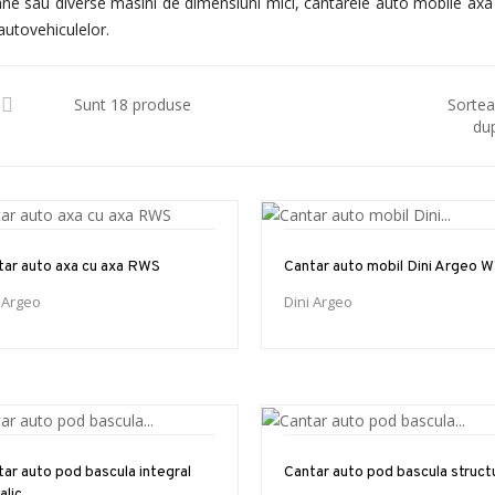
e sau diverse masini de dimensiuni mici, cantarele auto mobile axa cu
 autovehiculelor.
Sunt 18 produse
Sorte
du
tar auto axa cu axa RWS
Cantar auto mobil Dini Argeo 
 Argeo
Dini Argeo
ar auto pod bascula integral
Cantar auto pod bascula structu
alic