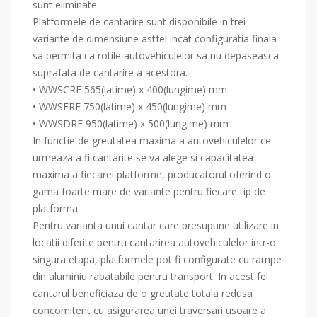
sunt eliminate.
Platformele de cantarire sunt disponibile in trei
variante de dimensiune astfel incat configuratia finala
sa permita ca rotile autovehiculelor sa nu depaseasca
suprafata de cantarire a acestora.
• WWSCRF 565(latime) x 400(lungime) mm
• WWSERF 750(latime) x 450(lungime) mm
• WWSDRF 950(latime) x 500(lungime) mm
In functie de greutatea maxima a autovehiculelor ce
urmeaza a fi cantarite se va alege si capacitatea
maxima a fiecarei platforme, producatorul oferind o
gama foarte mare de variante pentru fiecare tip de
platforma.
Pentru varianta unui cantar care presupune utilizare in
locatii diferite pentru cantarirea autovehiculelor intr-o
singura etapa, platformele pot fi configurate cu rampe
din aluminiu rabatabile pentru transport. In acest fel
cantarul beneficiaza de o greutate totala redusa
concomitent cu asigurarea unei traversari usoare a