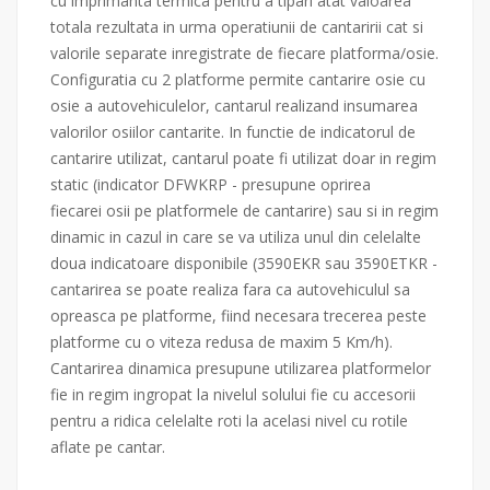
cu imprimanta termica pentru a tipari atat valoarea
totala rezultata in urma operatiunii de cantaririi cat si
valorile separate inregistrate de fiecare platforma/osie.
Configuratia cu 2 platforme permite cantarire osie cu
osie a autovehiculelor, cantarul realizand insumarea
valorilor osiilor cantarite. In functie de indicatorul de
cantarire utilizat, cantarul poate fi utilizat doar in regim
static (indicator DFWKRP - presupune oprirea
fiecarei osii pe platformele de cantarire) sau si in regim
dinamic in cazul in care se va utiliza unul din celelalte
doua indicatoare disponibile (3590EKR sau 3590ETKR -
cantarirea se poate realiza fara ca autovehiculul sa
opreasca pe platforme, fiind necesara trecerea peste
platforme cu o viteza redusa de maxim 5 Km/h).
Cantarirea dinamica presupune utilizarea platformelor
fie in regim ingropat la nivelul solului fie cu accesorii
pentru a ridica celelalte roti la acelasi nivel cu rotile
aflate pe cantar.