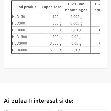
Diviziune
Diviziun
Cod produs
Capacitate
neomologat
omologa
HLD150
150 g
0,002 g
-
HLD300
300 g
0,005 g
-
HLD600
600 g
0,01 g
0,1 g
HLD1500
1.500 g
0,02 g
-
HLD3000
3.000 g
0,05 g
0,5 g
HLD6000
6.000 g
0,1 g
1 g
Ai putea fi interesat si de: