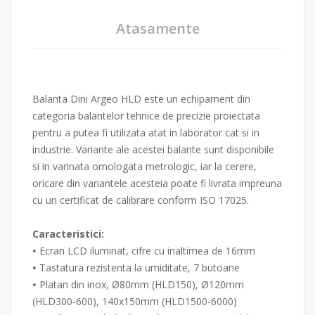
Atasamente
Balanta Dini Argeo HLD este un echipament din
categoria balantelor tehnice de precizie proiectata
pentru a putea fi utilizata atat in laborator cat si in
industrie. Variante ale acestei balante sunt disponibile
si in varinata omologata metrologic, iar la cerere,
oricare din variantele acesteia poate fi livrata impreuna
cu un certificat de calibrare conform ISO 17025.
Caracteristici:
Ecran LCD iluminat, cifre cu inaltimea de 16mm
•
Tastatura rezistenta la umiditate, 7 butoane
•
Platan din inox,
Ø
80mm (HLD150),
Ø
120mm
•
(HLD300-600), 140x150mm (HLD1500-6000)