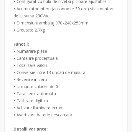
Configurat cu bula de nivel si picioare ajustabile
•
Acumulator intern (autonomie 30 ore) si alimentare
•
de la sursa 230Vac
Dimensiuni ambalaj 370x240x250mm
•
Greutate 2,7kg
•
Functii:
Numarare piese
•
Cantarire procentuala
•
Totalizare valori
•
Conversie intre 13 unitati de masura
•
Revenire in zero
•
Urmarire valaore de 0
•
Tara semi-automata
•
Calibrare digitala
•
Activare iluminare ecran
•
Avertizare baterie descarcata
•
Detalii variante: