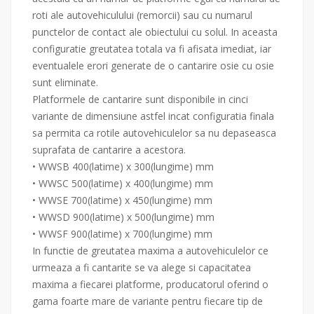
roti ale autovehiculului (remorcii) sau cu numarul
punctelor de contact ale obiectului cu solul. In aceasta
configuratie greutatea totala va fi afisata imediat, iar
eventualele erori generate de o cantarire osie cu osie
sunt eliminate.
Platformele de cantarire sunt disponibile in cinci
variante de dimensiune astfel incat configuratia finala
sa permita ca rotile autovehiculelor sa nu depaseasca
suprafata de cantarire a acestora.
• WWSB 400(latime) x 300(lungime) mm
• WWSC 500(latime) x 400(lungime) mm
• WWSE 700(latime) x 450(lungime) mm
• WWSD 900(latime) x 500(lungime) mm
• WWSF 900(latime) x 700(lungime) mm
In functie de greutatea maxima a autovehiculelor ce
urmeaza a fi cantarite se va alege si capacitatea
maxima a fiecarei platforme, producatorul oferind o
gama foarte mare de variante pentru fiecare tip de