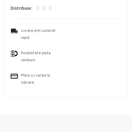
Distribuie:
Livrare prin curierat
rapid
Posibilitate plata
ramburs
Plata cu cardul la
ridicare