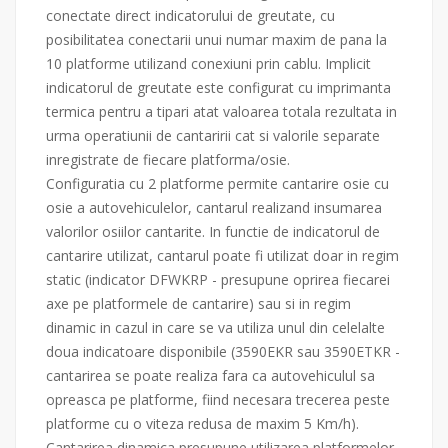
conectate direct indicatorului de greutate, cu
posibilitatea conectarii unui numar maxim de pana la
10 platforme utilizand conexiuni prin cablu. Implicit
indicatorul de greutate este configurat cu imprimanta
termica pentru a tipari atat valoarea totala rezultata in
urma operatiunii de cantaririi cat si valorile separate
inregistrate de fiecare platforma/osie.
Configuratia cu 2 platforme permite cantarire osie cu
osie a autovehiculelor, cantarul realizand insumarea
valorilor osiilor cantarite. In functie de indicatorul de
cantarire utilizat, cantarul poate fi utilizat doar in regim
static (indicator DFWKRP - presupune oprirea fiecarei
axe pe platformele de cantarire) sau si in regim
dinamic in cazul in care se va utiliza unul din celelalte
doua indicatoare disponibile (3590EKR sau 3590ETKR -
cantarirea se poate realiza fara ca autovehiculul sa
opreasca pe platforme, fiind necesara trecerea peste
platforme cu o viteza redusa de maxim 5 Km/h).
Cantarirea dinamica presupune utilizarea platformelor