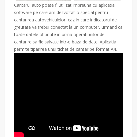
Cantarul auto poate fi utilizat impreuna cu aplicatia
software pe care am dezvoltat-o special pentru
cantarirea autovehiculelor, caz in care indicatorul de
greutate va trebui conectat la un computer, urmand ca
toate datele obtinute in urma operatiunilor de
cantarire sa fie salvate intr-o baza de date. Aplicatia
permite tiparirea unui tichet de cantar pe format A4.