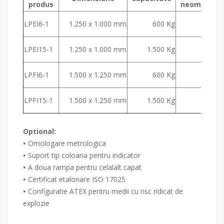
produs
n
eomologa
LPEI6-1
1.250 x 1.000 mm
600 Kg
100
LPEI15-1
1.250 x 1.000 mm
1.500 Kg
200
LPFI6-1
1.500 x 1.250 mm
600 Kg
100
LPFI15-1
1.500 x 1.250 mm
1.500 Kg
200
Optional:
Omologare metrologica
•
Suport tip coloana pentru indicator
•
A doua rampa pentru celalalt capat
•
Certificat etalonare ISO 17025
•
Configuratie ATEX pentru medii cu risc ridicat de
•
explozie