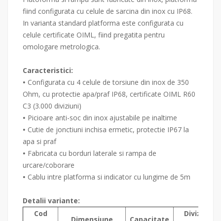
fiind configurata cu celule de sarcina din inox cu IP68.
In varianta standard platforma este configurata cu
celule certificate OIML, fiind pregatita pentru
omologare metrologica.
Caracteristici:
Configurata cu 4 celule de torsiune din inox de 350
•
Ohm, cu protectie apa/praf IP68, certificate OIML R60
C3 (3.000 diviziuni)
Picioare anti-soc din inox ajustabile pe inaltime
•
Cutie de jonctiuni inchisa ermetic, protectie IP67 la
•
apa si praf
Fabricata cu borduri laterale si rampa de
•
urcare/coborare
Cablu intre platforma si indicator cu lungime de 5m
•
Detalii variante:
Cod
Diviziune
Dimensiune
Capacitate