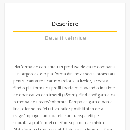
Descriere
Detalii tehnice
Platforma de cantarire LPI produsa de catre compania
Dini Argeo este o platforma din inox special proiectata
pentru cantarirea carucioarelor si a lizelor, aceasta
fiind o platforma cu profil foarte mic, avand o inaltime
de doar cativa centimetrii (45mm), fiind configurata cu
o rampa de urcare/coborare. Rampa asigura o panta
lina, oferind astfel utilizatorilor posibilitatea de a
trage/impinge carucioarele sau transpaletii pe
suprafata platformei cu efort suplimentar minim.
Platoforma si rampa sunt fabricate din inox, platforma