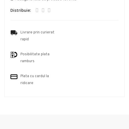
Distribuie:
Livrare prin curierat
rapid
Posibilitate plata
ramburs
Plata cu cardul la
ridicare