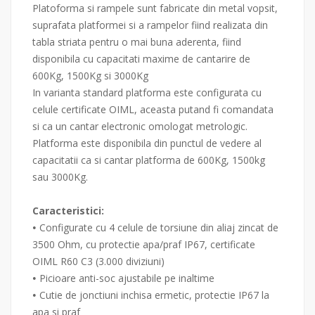
Platoforma si rampele sunt fabricate din metal vopsit,
suprafata platformei si a rampelor fiind realizata din
tabla striata pentru o mai buna aderenta, fiind
disponibila cu capacitati maxime de cantarire de
600Kg, 1500Kg si 3000Kg
In varianta standard platforma este configurata cu
celule certificate OIML, aceasta putand fi comandata
si ca un cantar electronic omologat metrologic.
Platforma este disponibila din punctul de vedere al
capacitatii ca si cantar platforma de 600Kg, 1500kg
sau 3000Kg.
Caracteristici:
Configurate cu 4 celule de torsiune din aliaj zincat de
•
3500 Ohm, cu protectie apa/praf IP67, certificate
OIML R60 C3 (3.000 diviziuni)
Picioare anti-soc ajustabile pe inaltime
•
Cutie de jonctiuni inchisa ermetic, protectie IP67 la
•
apa si praf