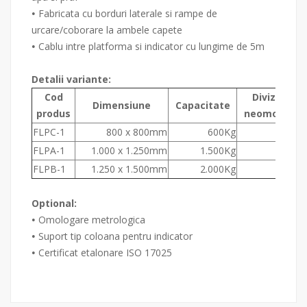
Fabricata cu borduri laterale si rampe de
•
urcare/coborare la ambele capete
Cablu intre platforma si indicator cu lungime de 5m
•
Detalii variante:
Cod
Diviziune
Dimensiune
Capacitate
produs
n
eomologat
FLPC-1
800 x 800mm
600Kg
200
FLPA-1
1.000 x 1.250mm
1.500Kg
500
FLPB-1
1.250 x 1.500mm
2.000Kg
1.000
Optional:
Omologare metrologica
•
Suport tip coloana pentru indicator
•
Certificat etalonare ISO 17025
•